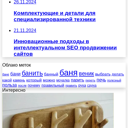
26.11.2024
Комплектующие и детали для
специализированной техники
21.11.2024
Инновационные подходы в
интеллектуальном SEO продвижении
сайтов
Облако меток
баня
банить
веник
бани
выбрать
банный
делать
бане
печь
который
можно
парить
камень
какой
мочалка
переть
полезный
польза
правильный
почему
рука
сауна
после
править
Интересно