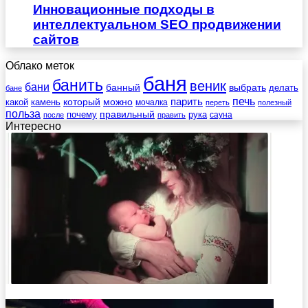
Инновационные подходы в
интеллектуальном SEO продвижении
сайтов
Облако меток
баня
банить
веник
бани
выбрать
банный
делать
бане
печь
который
можно
парить
камень
какой
мочалка
переть
полезный
польза
правильный
почему
рука
сауна
после
править
Интересно