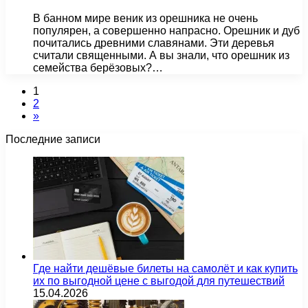
В банном мире веник из орешника не очень
популярен, а совершенно напрасно. Орешник и дуб
почитались древними славянами. Эти деревья
считали священными. А вы знали, что орешник из
семейства берёзовых?…
1
2
»
Последние записи
Где найти дешёвые билеты на самолёт и как купить
их по выгодной цене с выгодой для путешествий
15.04.2026