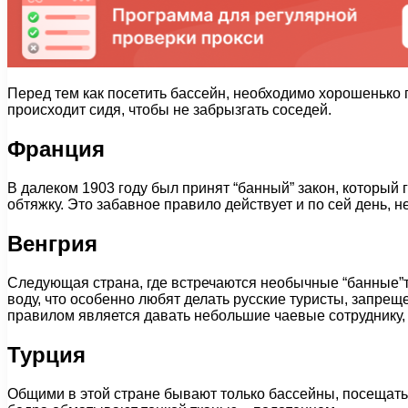
Перед тем как посетить бассейн, необходимо хорошенько 
происходит сидя, чтобы не забрызгать соседей.
Франция
В далеком 1903 году был принят “банный” закон, который 
обтяжку. Это забавное правило действует и по сей день, н
Венгрия
Следующая страна, где встречаются необычные “банные”тр
воду, что особенно любят делать русские туристы, запрещ
правилом является давать небольшие чаевые сотруднику,
Турция
Общими в этой стране бывают только бассейны, посещать