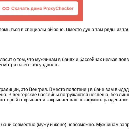
помыться в специальной зоне. Вместо душа там ряды из таб
гласит о том, что мужчинам в банях и бассейнах нельзя по
есмотря на его абсурдность.
адиции, это Венгрия. Вместо полотенец в бане вам выдадут
ено. В венгерские бассейны погружаются неспеша, без лишн
 который открывает и закрывает ваш шкафчик в раздевалке
 бани совместно (мужу и жене) невозможно. Мужчинам зап