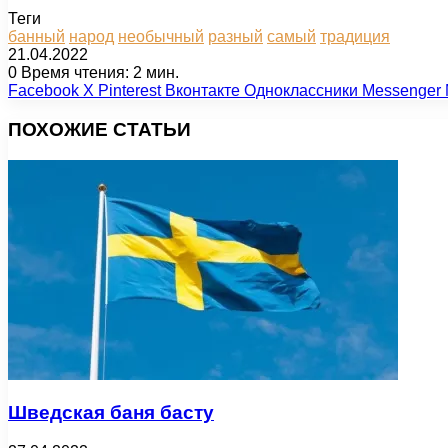
Теги
банный
народ
необычный
разный
самый
традиция
21.04.2022
0
Время чтения: 2 мин.
Facebook
X
Pinterest
Вконтакте
Одноклассники
Messenger
ПОХОЖИЕ СТАТЬИ
Шведская баня басту