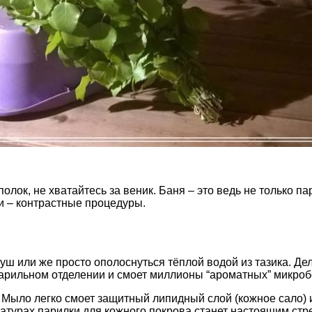
полок, не хватайтесь за веник. Баня – это ведь не только п
и – контрастные процедуры.
ш или же просто ополоснуться тёплой водой из тазика. Де
 парильном отделении и смоет миллионы “ароматных” микроб
. Мыло легко смоет защитный липидный слой (кожное сало)
ратурах парилки для кожного покрова станет настоящим стр