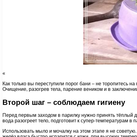
«
Как только вы переступили порог бани – не торопитесь на 
Очищение, разогрев тела, парение веником и в заключени
Второй шаг – соблюдаем гигиену
Перед первым заходом в парилку нужно принять тёплый ду
вода разогреет тело, подготовит к супер-температурам в
Использовать мыло и мочалку на этом этапе я не советую
желёз влага быстро испарится с кожи, при высоких темпе