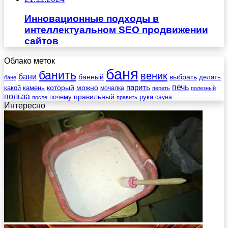
Инновационные подходы в
интеллектуальном SEO продвижении
сайтов
Облако меток
баня
банить
веник
бани
выбрать
банный
делать
бане
печь
который
можно
парить
камень
какой
мочалка
переть
полезный
польза
правильный
почему
рука
сауна
после
править
Интересно