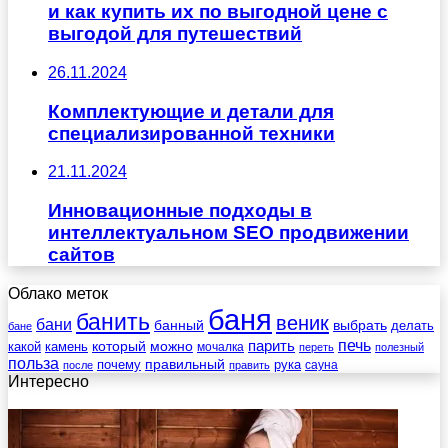
и как купить их по выгодной цене с
выгодой для путешествий
26.11.2024
Комплектующие и детали для
специализированной техники
21.11.2024
Инновационные подходы в
интеллектуальном SEO продвижении
сайтов
Облако меток
баня
банить
веник
бани
выбрать
банный
делать
бане
печь
который
можно
парить
камень
какой
мочалка
переть
полезный
польза
правильный
почему
рука
сауна
после
править
Интересно