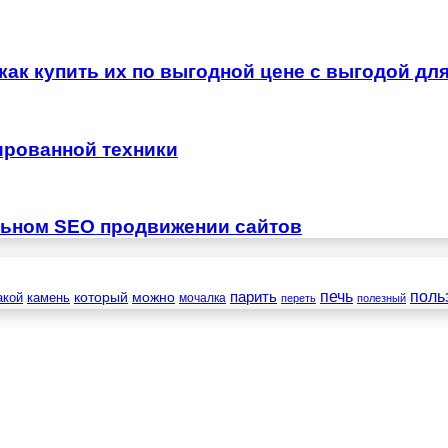
как купить их по выгодной цене с выгодой дл
ированной техники
льном SEO продвижении сайтов
печь
поль
который
можно
парить
камень
акой
мочалка
переть
полезный