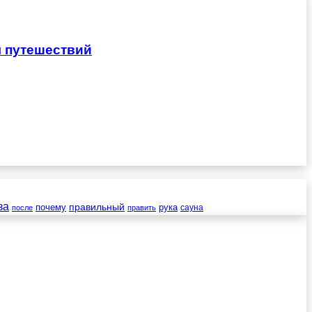
я путешествий
за
правильный
почему
рука
сауна
после
править