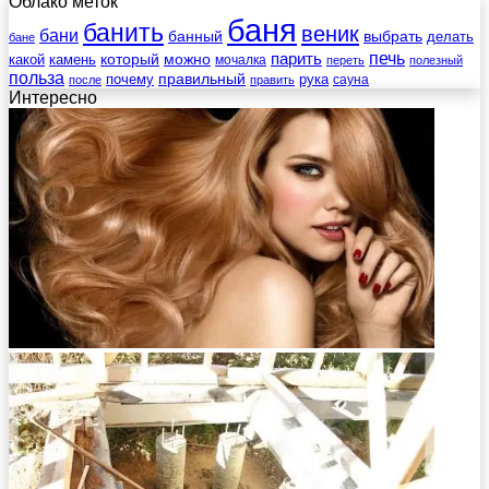
Облако меток
баня
банить
веник
бани
выбрать
банный
делать
бане
печь
который
можно
парить
камень
какой
мочалка
переть
полезный
польза
правильный
почему
рука
сауна
после
править
Интересно