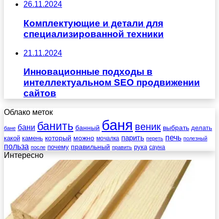
26.11.2024
Комплектующие и детали для
специализированной техники
21.11.2024
Инновационные подходы в
интеллектуальном SEO продвижении
сайтов
Облако меток
баня
банить
веник
бани
выбрать
банный
делать
бане
печь
который
можно
парить
камень
какой
мочалка
переть
полезный
польза
правильный
почему
рука
сауна
после
править
Интересно