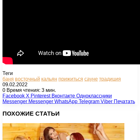
Теги
баня
восточный
кальян
прижиться
сауне
традиция
09.02.2022
0
Время чтения: 3 мин.
Facebook
X
Pinterest
Вконтакте
Одноклассники
Messenger
Messenger
WhatsApp
Telegram
Viber
Печатать
ПОХОЖИЕ СТАТЬИ