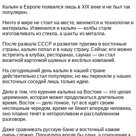
Кальян в Европе появился лишь в ХIХ веке и не был так
популярен.
Ничто в мире не стоит на месте, меняются и технологии и
материалы. Изменился и кальян — колбы стали
изготавливать из стекла, а шахты из металла.
После развала СССР и развития туризма в восточные
страны, кальян попал и в нашу страну. Сейчас его можно
встретить в клубах, ресторанах, саунах — он стал
визитной карточкой шумных и весёлых компаний.
На сегодняшний день кальян в нашей стране
действительно стал популярен, но мы переняли у наших
восточных соседей лишь только идею.
Дело в том, что курение кальяна на Востоке — это целая
церемония, которая может продолжаться длительное
время. Восток — дело тонкое, тут всё идёт своим
неспешным чередом, время не бежит впереди человека,
оно плавно течёт в неторопливом и расслабленном
разговоре.
Даже сравнивать русскую баню и восточный хамам
очень сложно. Процедура вроде бы одна, а отношение к