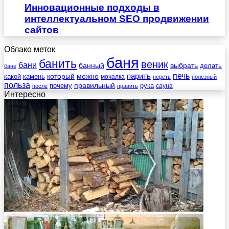
Инновационные подходы в
интеллектуальном SEO продвижении
сайтов
Облако меток
баня
банить
веник
бани
выбрать
банный
делать
бане
печь
который
можно
парить
камень
какой
мочалка
переть
полезный
польза
правильный
почему
рука
сауна
после
править
Интересно