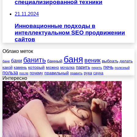
специализированной техники
21.11.2024
Инновационные подходы в
интеллектуальном SEO продвижении
сайтов
Облако меток
баня
банить
веник
бани
выбрать
банный
делать
бане
печь
который
можно
парить
камень
какой
мочалка
переть
полезный
польза
правильный
почему
рука
сауна
после
править
Интересно