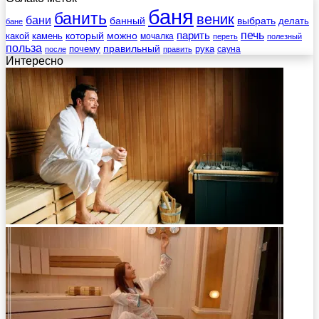
баня
банить
веник
бани
выбрать
банный
делать
бане
печь
который
можно
парить
камень
какой
мочалка
переть
полезный
польза
правильный
почему
рука
сауна
после
править
Интересно