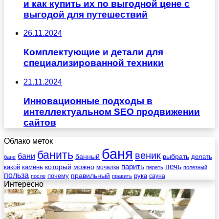
и как купить их по выгодной цене с
выгодой для путешествий
26.11.2024
Комплектующие и детали для
специализированной техники
21.11.2024
Инновационные подходы в
интеллектуальном SEO продвижении
сайтов
Облако меток
баня
банить
веник
бани
выбрать
банный
делать
бане
печь
который
можно
парить
камень
какой
мочалка
переть
полезный
польза
правильный
почему
рука
сауна
после
править
Интересно