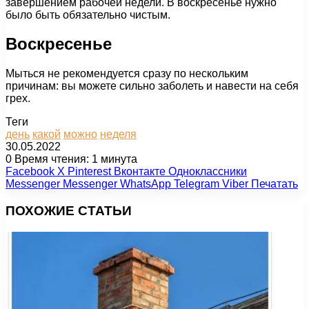
завершением рабочей недели. В воскресенье нужно
было быть обязательно чистым.
Воскресенье
Мыться не рекомендуется сразу по нескольким
причинам: вы можете сильно заболеть и навести на себя
грех.
Теги
день
какой
можно
неделя
30.05.2022
0
Время чтения: 1 минута
Facebook
X
Pinterest
Вконтакте
Одноклассники
Messenger
Messenger
WhatsApp
Telegram
Viber
Печатать
ПОХОЖИЕ СТАТЬИ