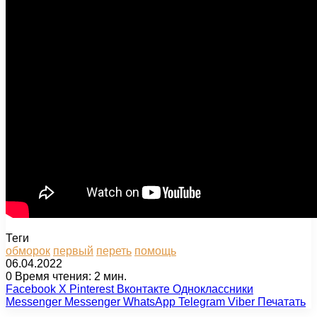
Теги
обморок
первый
переть
помощь
06.04.2022
0
Время чтения: 2 мин.
Facebook
X
Pinterest
Вконтакте
Одноклассники
Messenger
Messenger
WhatsApp
Telegram
Viber
Печатать