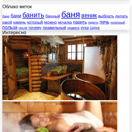
Облако меток
баня
банить
веник
бани
выбрать
банный
делать
бане
печь
который
можно
парить
камень
какой
мочалка
переть
полезный
польза
правильный
почему
рука
сауна
после
править
Интересно