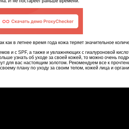
на. И не постареет раньше времени.
к как в летнее время года кожа теряет значительное количес
ов и с SPF, а также и увлажняющих с гиалуроновой кислото
ольше узнать об уходе за своей кожей, то можно очень по
нут для вас настоящим золотом. Рекомендуем все к прочтен
воему плану по уходу за своим телом, кожей лица и орган