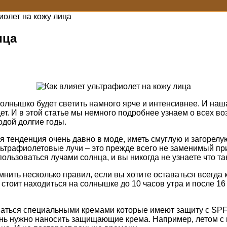
иолет на кожу лица
ица
солнышко будет светить намного ярче и интенсивнее. И наш
ет. И в этой статье мы немного подробнее узнаем о всех в
одой долгие годы.
я тенденция очень давно в моде, иметь смуглую и загорелую
льтрафиолетовые лучи – это прежде всего не заменимый пр
ользоваться лучами солнца, и вы никогда не узнаете что та
мнить несколько правил, если вы хотите оставаться всегда 
то стоит находиться на солнышке до 10 часов утра и после 16
оваться специальными кремами которые имеют защиту с SPF.
ень нужно наносить защищающие крема. Например, летом с 