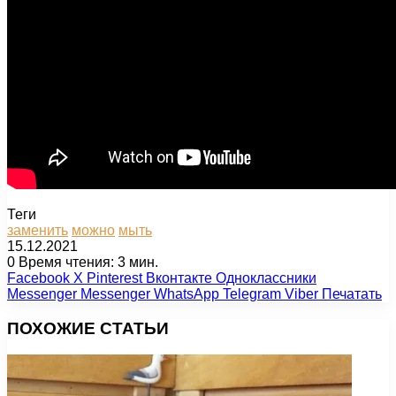
Теги
заменить
можно
мыть
15.12.2021
0
Время чтения: 3 мин.
Facebook
X
Pinterest
Вконтакте
Одноклассники
Messenger
Messenger
WhatsApp
Telegram
Viber
Печатать
ПОХОЖИЕ СТАТЬИ