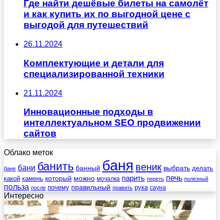
Где найти дешёвые билеты на самолёт
и как купить их по выгодной цене с
выгодой для путешествий
26.11.2024
Комплектующие и детали для
специализированной техники
21.11.2024
Инновационные подходы в
интеллектуальном SEO продвижении
сайтов
Облако меток
баня
банить
веник
бани
выбрать
банный
делать
бане
печь
который
можно
парить
камень
какой
мочалка
переть
полезный
польза
правильный
почему
рука
сауна
после
править
Интересно