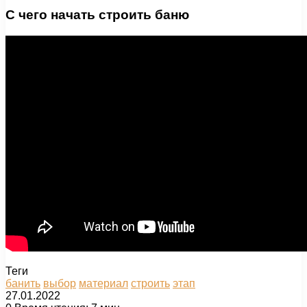
С чего начать строить баню
Теги
банить
выбор
материал
строить
этап
27.01.2022