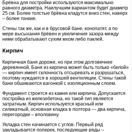
Брёвна для постройки используются максимально
равного диаметра. Наилучшим вариантом будет диаметр
25 см. Более толстые брёвна кладутся вниз стен, наверх
– более тонкие.
Стены так же, как и в брусовой бане, конопатят, а по
мере высыхания брёвен и увеличения зазора между
ними обрабатывают сухим мхом либо паклей.
Кирпич
Кирпичная баня дороже, но при этом долговечнее
деревянной. Баня из кирпича может быть только «белой»
— кирпич имеет склонность отсыревать и разрушаться,
поэтому нуждается в хорошей вентиляции. Стены такой
бани обшиваются вагонкой с изоляционным слоем.
Фундамент строится из камня или кирпича. Допускается
постройка из железобетона, но такой тип является
затратным. Кирпич используется красный или
силикатный, основная кладка в полтора — два кирпича,
перегородки – вполовину.
Укладка стен начинается с углов. Первый ряд
закладывается поперек, последующие ряды –