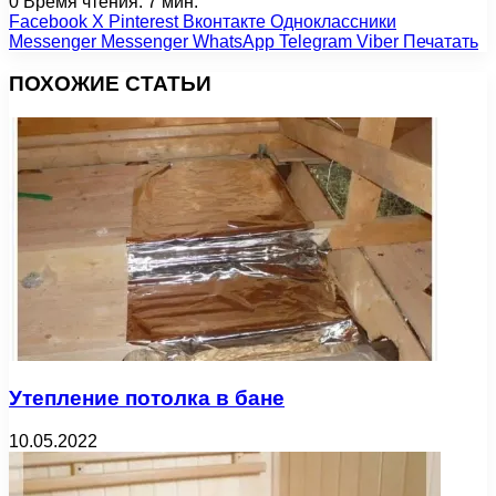
0
Время чтения: 7 мин.
Facebook
X
Pinterest
Вконтакте
Одноклассники
Messenger
Messenger
WhatsApp
Telegram
Viber
Печатать
ПОХОЖИЕ СТАТЬИ
Утепление потолка в бане
10.05.2022