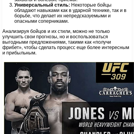
Универсальный стиль:
Некоторые бойцы
обладают навыками как в ударной технике, так и в
борьбе, что делает их непредсказуемыми и
опасными соперниками.
Анализируя бойцов и их стили, можно не только
улучшить свои прогнозы, но и воспользоваться
выгодными предложениями, такими как «получи
фрибет», чтобы сделать процесс еще более интересным
и прибыльным.