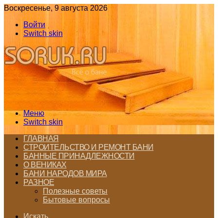
Воскресенье, 9 августа 2026
Войти
Switch skin
Меню
Switch skin
ГЛАВНАЯ
СТРОИТЕЛЬСТВО И РЕМОНТ БАНИ
БАННЫЕ ПРИНАДЛЕЖНОСТИ
О ВЕНИКАХ
БАНИ НАРОДОВ МИРА
РАЗНОЕ
Полезные советы
Бытовые вопросы
Искать