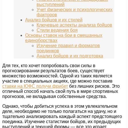
выступлений
Учет физических и психологических
факторов
Анализ бойцов и их стилей
Ключевые аспекты анализа бойцов
Стили ведения боя
Основы ставок на бои в смешанных
единоборствах
Изучение правил и форматов
поединков
Анализ бойцов и их подготовка
Для тех, кто хочет попробовать свои силы в
прогнозировании результатов боев, существует
множество возможностей. Одной из таких является
участие в специальных акциях, где можно поставив
ставки на ЮФС получи фрибет
без лишних рисков. Это
отличный способ начать свой путь в мире спортивных
прогнозов, не вкладывая собственные средства.
Однако, чтобы добиться успеха в этом увлекательном
деле, необходимо не только полагаться на удачу, но и
тщательно анализировать каждый аспект предстоящего
поединка. Изучение статистики бойцов, их предыдущих
выступлений и текущей формы — все это играет