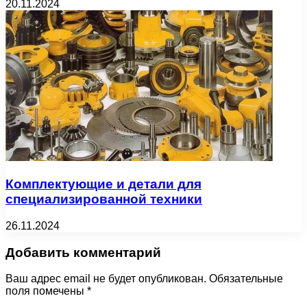
20.11.2024
Комплектующие и детали для
специализированной техники
26.11.2024
Добавить комментарий
Ваш адрес email не будет опубликован.
Обязательные
поля помечены
*