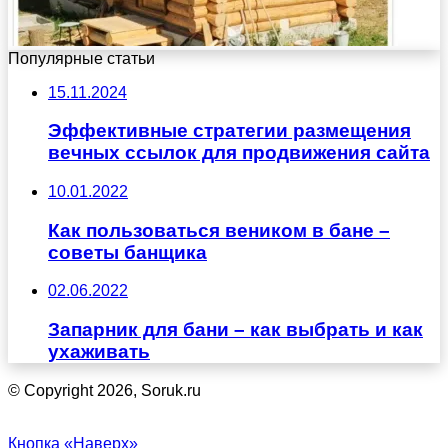
Популярные статьи
15.11.2024
Эффективные стратегии размещения
вечных ссылок для продвижения сайта
10.01.2022
Как пользоваться веником в бане –
советы банщика
02.06.2022
Запарник для бани – как выбрать и как
ухаживать
© Copyright 2026, Soruk.ru
Кнопка «Наверх»