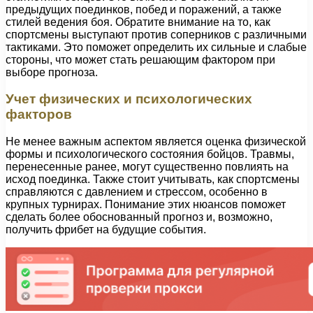
предыдущих поединков, побед и поражений, а также
стилей ведения боя. Обратите внимание на то, как
спортсмены выступают против соперников с различными
тактиками. Это поможет определить их сильные и слабые
стороны, что может стать решающим фактором при
выборе прогноза.
Учет физических и психологических
факторов
Не менее важным аспектом является оценка физической
формы и психологического состояния бойцов. Травмы,
перенесенные ранее, могут существенно повлиять на
исход поединка. Также стоит учитывать, как спортсмены
справляются с давлением и стрессом, особенно в
крупных турнирах. Понимание этих нюансов поможет
сделать более обоснованный прогноз и, возможно,
получить фрибет на будущие события.