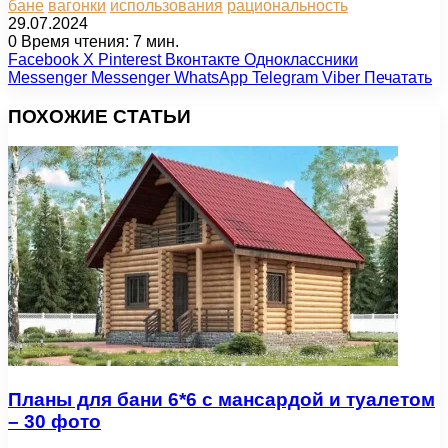
бане
вагонки
использования
рациональность
29.07.2024
0
Время чтения: 7 мин.
Facebook
X
Pinterest
Вконтакте
Одноклассники
Messenger
Messenger
WhatsApp
Telegram
Viber
Печатать
ПОХОЖИЕ СТАТЬИ
Планы для бани 6*6 с мансардой и туалетом
– 30 фото