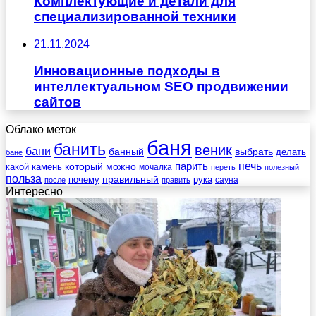
Комплектующие и детали для
специализированной техники
21.11.2024
Инновационные подходы в
интеллектуальном SEO продвижении
сайтов
Облако меток
баня
банить
веник
бани
выбрать
банный
делать
бане
печь
который
можно
парить
камень
какой
мочалка
переть
полезный
польза
правильный
почему
рука
сауна
после
править
Интересно