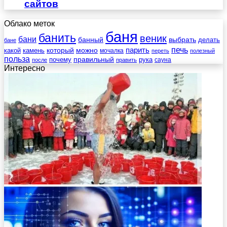
сайтов
Облако меток
баня
банить
веник
бани
выбрать
банный
делать
бане
печь
который
можно
парить
камень
какой
мочалка
переть
полезный
польза
правильный
почему
рука
сауна
после
править
Интересно