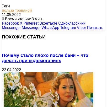
Теги
польза
травяной
11.05.2022
0
Время чтения: 3 мин.
Facebook
X
Pinterest
Вконтакте
Одноклассники
Messenger
Messenger
WhatsApp
Telegram
Viber
Печатать
ПОХОЖИЕ СТАТЬИ
Почему стало плохо после бани – что
делать при недомоганиях
22.04.2022