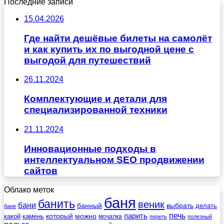
Последние записи
15.04.2026
Где найти дешёвые билеты на самолёт
и как купить их по выгодной цене с
выгодой для путешествий
26.11.2024
Комплектующие и детали для
специализированной техники
21.11.2024
Инновационные подходы в
интеллектуальном SEO продвижении
сайтов
Облако меток
баня
банить
веник
бани
выбрать
банный
делать
бане
печь
который
можно
парить
камень
какой
мочалка
переть
полезный