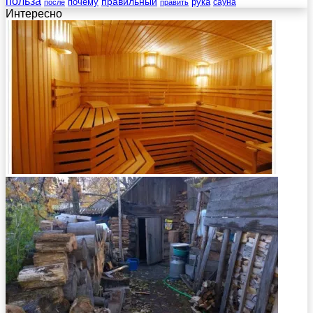
польза
правильный
почему
рука
сауна
после
править
Интересно