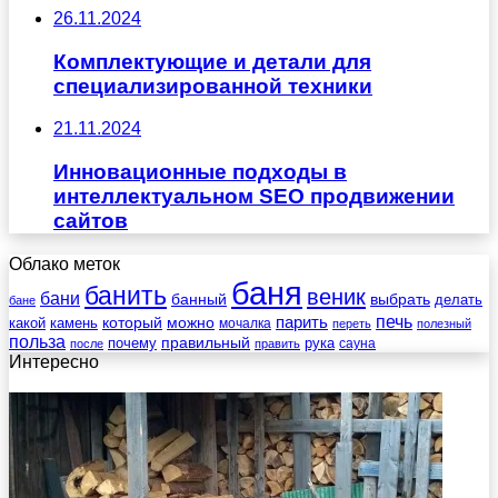
26.11.2024
Комплектующие и детали для
специализированной техники
21.11.2024
Инновационные подходы в
интеллектуальном SEO продвижении
сайтов
Облако меток
баня
банить
веник
бани
выбрать
банный
делать
бане
печь
который
можно
парить
камень
какой
мочалка
переть
полезный
польза
правильный
почему
рука
сауна
после
править
Интересно