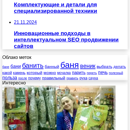
Комплектующие и детали для
специализированной техники
21.11.2024
Инновационные подходы в
интеллектуальном SEO продвижении
сайтов
Облако меток
баня
банить
веник
бани
выбрать
банный
делать
бане
печь
который
можно
парить
камень
какой
мочалка
переть
полезный
польза
правильный
почему
рука
сауна
после
править
Интересно