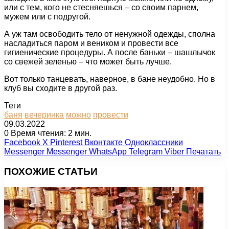
или с тем, кого не стесняешься – со своим парнем,
мужем или с подругой.
А уж там освободить тело от ненужной одежды, сполна
насладиться паром и веником и провести все
гигиенические процедуры. А после баньки – шашлычок
со свежей зеленью – что может быть лучше.
Вот только танцевать, наверное, в бане неудобно. Но в
клуб вы сходите в другой раз.
Теги
баня
вечеринка
можно
провести
09.03.2022
0
Время чтения: 2 мин.
Facebook
X
Pinterest
Вконтакте
Одноклассники
Messenger
Messenger
WhatsApp
Telegram
Viber
Печатать
ПОХОЖИЕ СТАТЬИ