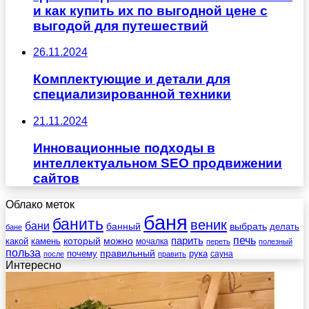
и как купить их по выгодной цене с
выгодой для путешествий
26.11.2024
Комплектующие и детали для
специализированной техники
21.11.2024
Инновационные подходы в
интеллектуальном SEO продвижении
сайтов
Облако меток
баня
банить
веник
бани
выбрать
банный
делать
бане
печь
который
можно
парить
камень
какой
мочалка
переть
полезный
польза
правильный
почему
рука
сауна
после
править
Интересно