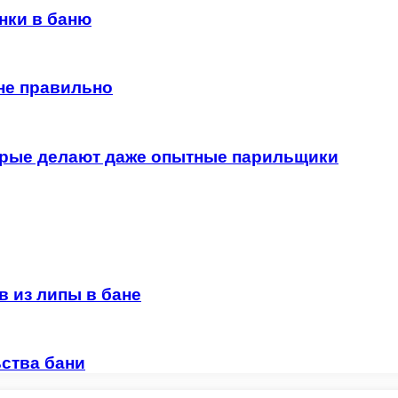
нки в баню
ане правильно
торые делают даже опытные парильщики
в из липы в бане
ства бани