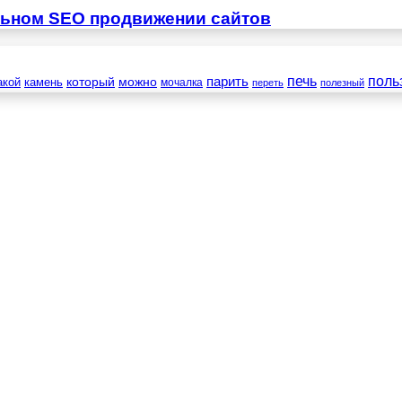
льном SEO продвижении сайтов
печь
поль
который
можно
парить
камень
акой
мочалка
переть
полезный