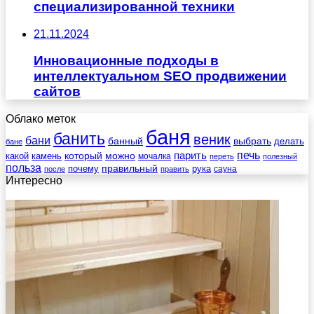
специализированной техники
21.11.2024
Инновационные подходы в
интеллектуальном SEO продвижении
сайтов
Облако меток
баня
банить
веник
бани
выбрать
банный
делать
бане
печь
который
можно
парить
камень
какой
мочалка
переть
полезный
польза
правильный
почему
рука
сауна
после
править
Интересно