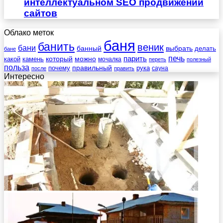
интеллектуальном SEO продвижении
сайтов
Облако меток
баня
банить
веник
бани
выбрать
банный
делать
бане
печь
который
можно
парить
камень
какой
мочалка
переть
полезный
польза
правильный
почему
рука
сауна
после
править
Интересно