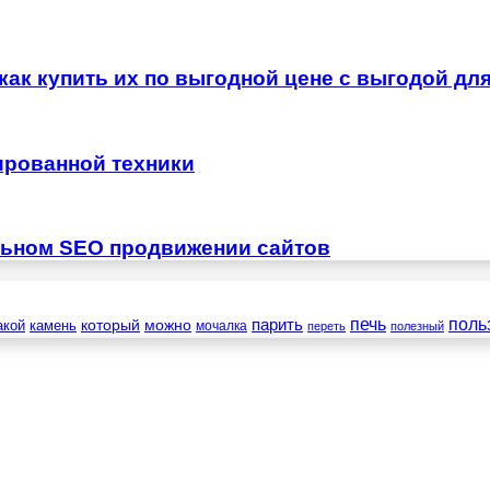
как купить их по выгодной цене с выгодой дл
ированной техники
льном SEO продвижении сайтов
печь
поль
который
можно
парить
камень
акой
мочалка
переть
полезный