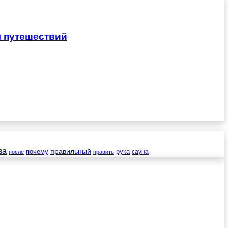
я путешествий
за
правильный
почему
рука
сауна
после
править