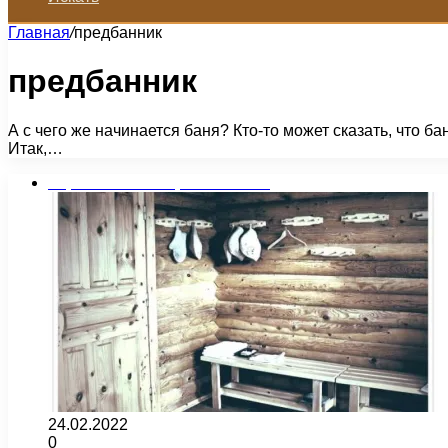
Главная
/
предбанник
предбанник
А с чего же начинается баня? Кто-то может сказать, что б
Итак,…
Строительство и ремонт бани
24.02.2022
0