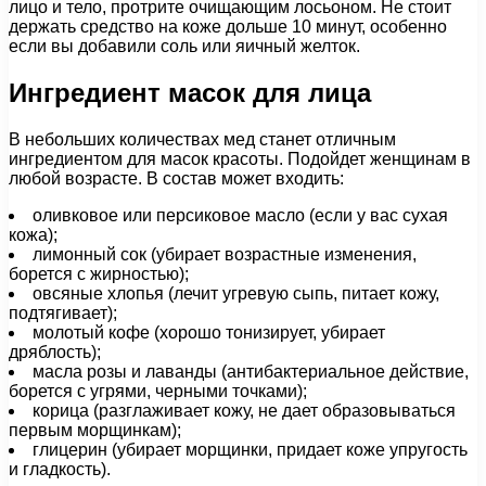
лицо и тело, протрите очищающим лосьоном. Не стоит
держать средство на коже дольше 10 минут, особенно
если вы добавили соль или яичный желток.
Ингредиент масок для лица
В небольших количествах мед станет отличным
ингредиентом для масок красоты. Подойдет женщинам в
любой возрасте. В состав может входить:
оливковое или персиковое масло (если у вас сухая
кожа);
лимонный сок (убирает возрастные изменения,
борется с жирностью);
овсяные хлопья (лечит угревую сыпь, питает кожу,
подтягивает);
молотый кофе (хорошо тонизирует, убирает
дряблость);
масла розы и лаванды (антибактериальное действие,
борется с угрями, черными точками);
корица (разглаживает кожу, не дает образовываться
первым морщинкам);
глицерин (убирает морщинки, придает коже упругость
и гладкость).