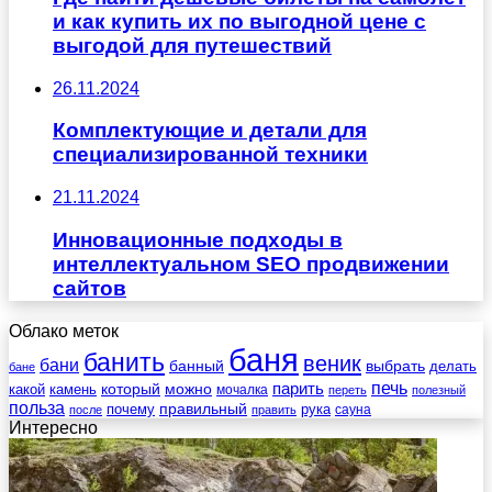
и как купить их по выгодной цене с
выгодой для путешествий
26.11.2024
Комплектующие и детали для
специализированной техники
21.11.2024
Инновационные подходы в
интеллектуальном SEO продвижении
сайтов
Облако меток
баня
банить
веник
бани
выбрать
банный
делать
бане
печь
который
можно
парить
камень
какой
мочалка
переть
полезный
польза
правильный
почему
рука
сауна
после
править
Интересно