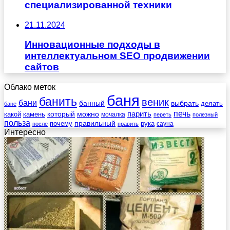
специализированной техники
21.11.2024
Инновационные подходы в
интеллектуальном SEO продвижении
сайтов
Облако меток
баня
банить
веник
бани
выбрать
банный
делать
бане
печь
который
можно
парить
камень
какой
мочалка
переть
полезный
польза
правильный
почему
рука
сауна
после
править
Интересно