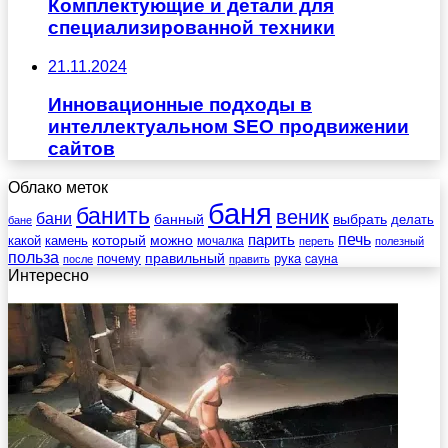
Комплектующие и детали для
специализированной техники
21.11.2024
Инновационные подходы в
интеллектуальном SEO продвижении
сайтов
Облако меток
баня
банить
веник
бани
выбрать
банный
делать
бане
печь
который
можно
парить
камень
какой
мочалка
переть
полезный
польза
правильный
почему
рука
сауна
после
править
Интересно