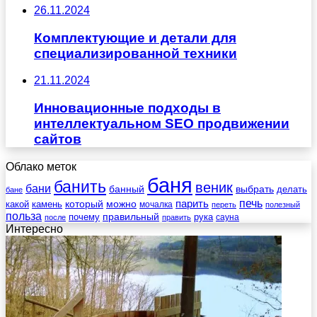
26.11.2024
Комплектующие и детали для
специализированной техники
21.11.2024
Инновационные подходы в
интеллектуальном SEO продвижении
сайтов
Облако меток
баня
банить
веник
бани
выбрать
банный
делать
бане
печь
который
можно
парить
камень
какой
мочалка
переть
полезный
польза
правильный
почему
рука
сауна
после
править
Интересно