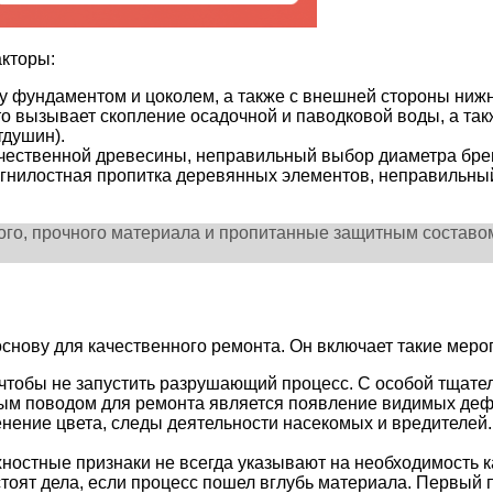
кторы:
у фундаментом и цоколем, а также с внешней стороны нижн
 вызывает скопление осадочной и паводковой воды, а такж
тдушин).
ачественной древесины, неправильный выбор диаметра бре
огнилостная пропитка деревянных элементов, неправильный
ого, прочного материала и пропитанные защитным составо
снову для качественного ремонта. Он включает такие меро
 чтобы не запустить разрушающий процесс. С особой тщате
ным поводом для ремонта является появление видимых де
изменение цвета, следы деятельности насекомых и вредител
остные признаки не всегда указывают на необходимость ка
оят дела, если процесс пошел вглубь материала. Первый пр