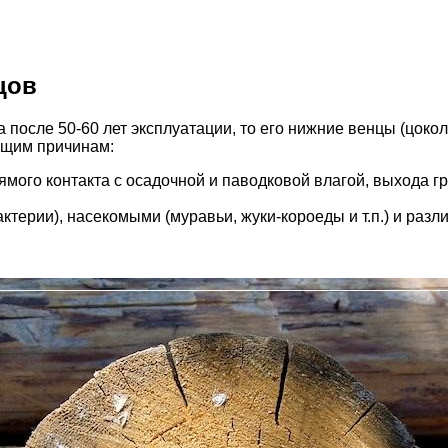
цов
после 50-60 лет эксплуатации, то его нижние венцы (цокол
ющим причинам:
рямого контакта с осадочной и паводковой влагой, выхода 
ктерии), насекомыми (муравьи, жуки-короеды и т.п.) и раз