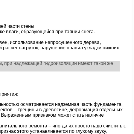
ей части стены.
е влаги, образующейся при таянии снега.
вен, использование непросушенного дерева,
 расчет нагрузок, нарушение правил укладки нижних
м, при надлежащей гидроизоляции имеют такой же
приятия:
льностью осматривается надземная часть фундамента,
фектов – трещины в древесине, деформация отдельных
ей. Выраженным признаком может стать наличие
питального ремонта – иногда их просто надо счистить с
изнак этого устанавливается по глухому звуку,