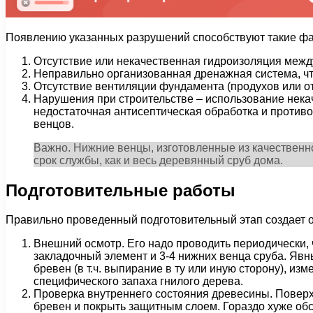
Появлению указанных разрушений способствуют такие фа
Отсутствие или некачественная гидроизоляция межд
Неправильно организованная дренажная система, что
Отсутствие вентиляции фундамента (продухов или о
Нарушения при строительстве – использование нек
недостаточная антисептическая обработка и против
венцов.
Важно. Нижние венцы, изготовленные из качественн
срок службы, как и весь деревянный сруб дома.
Подготовительные работы
Правильно проведенный подготовительный этап создает о
Внешний осмотр. Его надо проводить периодически,
закладочный элемент и 3-4 нижних венца сруба. Яв
бревен (в т.ч. выпирание в ту или иную сторону), 
специфического запаха гнилого дерева.
Проверка внутреннего состояния древесины. Поверхн
бревен и покрыть защитным слоем. Гораздо хуже обст