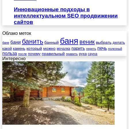
Инновационные подходы в
интеллектуальном SEO продвижении
сайтов
Облако меток
баня
банить
веник
бани
выбрать
банный
делать
бане
печь
который
можно
парить
камень
какой
мочалка
переть
полезный
польза
правильный
почему
рука
сауна
после
править
Интересно