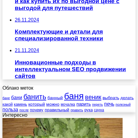
и как купить их по выгодной цене с
выгодой для путешествий
26.11.2024
Комплектующие и детали для
специализированной техники
21.11.2024
Инновационные подходы в
интеллектуальном SEO продвижении
сайтов
Облако меток
баня
банить
веник
бани
выбрать
банный
делать
бане
печь
который
можно
парить
камень
какой
мочалка
переть
полезный
польза
правильный
почему
рука
сауна
после
править
Интересно