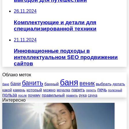
26.11.2024
Комплектующие и детали для
специализированной техники
21.11.2024
Инновационные подходы в
интеллектуальном SEO продвижении
сайтов
Облако меток
баня
банить
веник
бани
выбрать
банный
делать
бане
печь
который
можно
парить
камень
какой
мочалка
переть
полезный
польза
правильный
почему
рука
сауна
после
править
Интересно