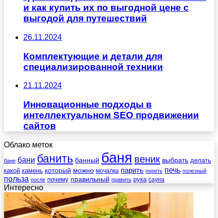
и как купить их по выгодной цене с
выгодой для путешествий
26.11.2024
Комплектующие и детали для
специализированной техники
21.11.2024
Инновационные подходы в
интеллектуальном SEO продвижении
сайтов
Облако меток
баня
банить
веник
бани
выбрать
банный
делать
бане
печь
который
можно
парить
камень
какой
мочалка
переть
полезный
польза
правильный
почему
рука
сауна
после
править
Интересно