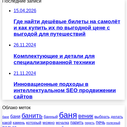
Последние записи
15.04.2026
Где найти дешёвые билеты на самолёт
и как купить их по выгодной цене с
выгодой для путешествий
26.11.2024
Комплектующие и детали для
специализированной техники
21.11.2024
Инновационные подходы в
интеллектуальном SEO продвижении
сайтов
Облако меток
баня
банить
веник
бани
выбрать
банный
делать
бане
печь
который
можно
парить
камень
какой
мочалка
переть
полезный