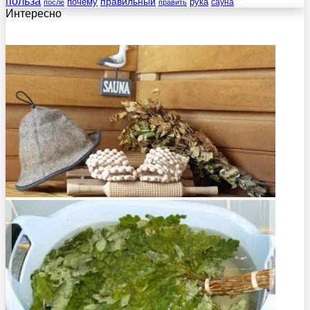
польза
правильный
почему
рука
сауна
после
править
Интересно