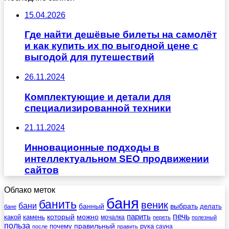
15.04.2026
Где найти дешёвые билеты на самолёт
и как купить их по выгодной цене с
выгодой для путешествий
26.11.2024
Комплектующие и детали для
специализированной техники
21.11.2024
Инновационные подходы в
интеллектуальном SEO продвижении
сайтов
Облако меток
баня
банить
веник
бани
выбрать
банный
делать
бане
печь
который
можно
парить
камень
какой
мочалка
переть
полезный
польза
правильный
почему
рука
сауна
после
править