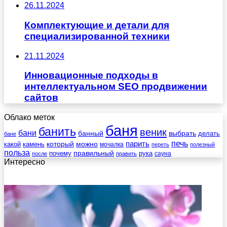
26.11.2024
Комплектующие и детали для
специализированной техники
21.11.2024
Инновационные подходы в
интеллектуальном SEO продвижении
сайтов
Облако меток
баня
банить
веник
бани
выбрать
банный
делать
бане
печь
который
можно
парить
камень
какой
мочалка
переть
полезный
польза
правильный
почему
рука
сауна
после
править
Интересно