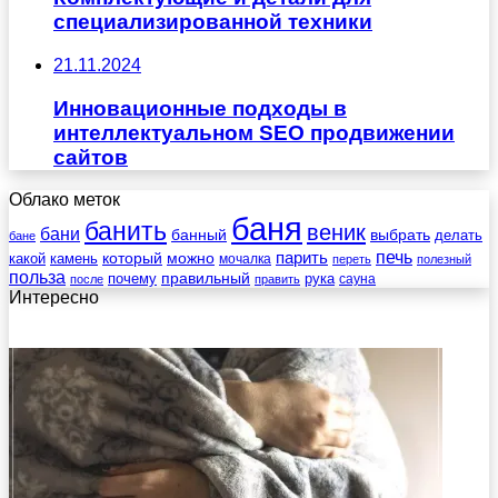
специализированной техники
21.11.2024
Инновационные подходы в
интеллектуальном SEO продвижении
сайтов
Облако меток
баня
банить
веник
бани
выбрать
банный
делать
бане
печь
который
можно
парить
камень
какой
мочалка
переть
полезный
польза
правильный
почему
рука
сауна
после
править
Интересно