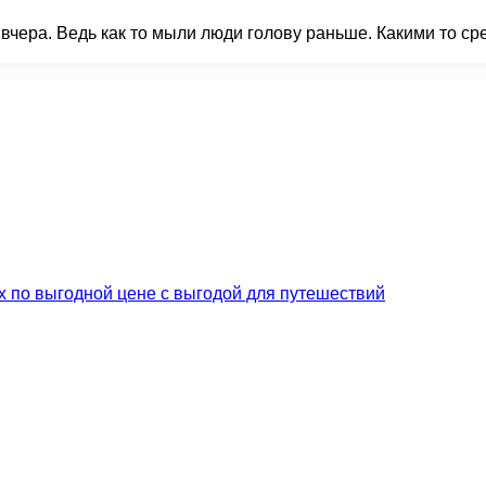
ера. Ведь как то мыли люди голову раньше. Какими то сре
…
их по выгодной цене с выгодой для путешествий