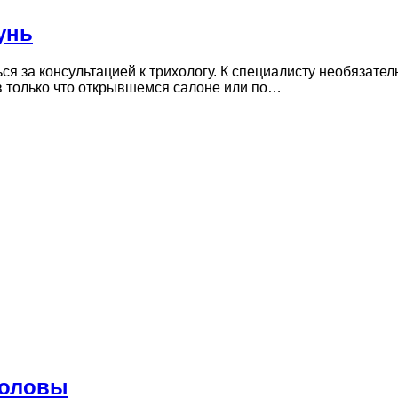
унь
я за консультацией к трихологу. К специалисту необязате
в только что открывшемся салоне или по…
головы