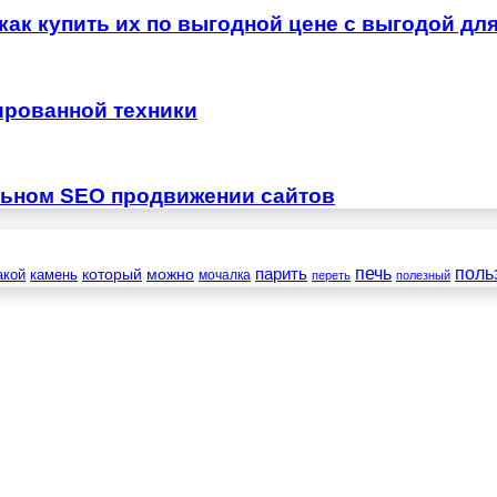
как купить их по выгодной цене с выгодой дл
ированной техники
льном SEO продвижении сайтов
печь
поль
который
можно
парить
камень
акой
мочалка
переть
полезный