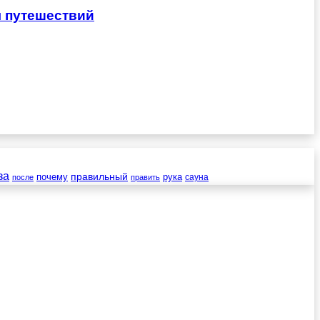
я путешествий
за
правильный
почему
рука
сауна
после
править