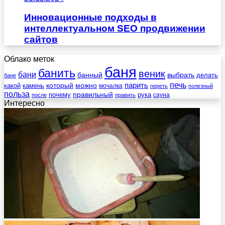
Инновационные подходы в
интеллектуальном SEO продвижении
сайтов
Облако меток
баня
банить
веник
бани
выбрать
банный
делать
бане
печь
который
можно
парить
камень
какой
мочалка
переть
полезный
польза
правильный
почему
рука
сауна
после
править
Интересно