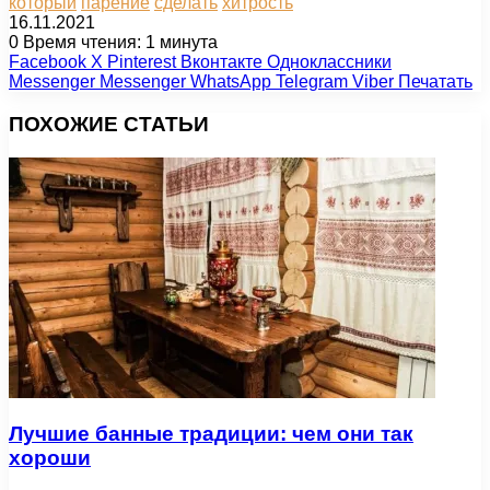
который
парение
сделать
хитрость
16.11.2021
0
Время чтения: 1 минута
Facebook
X
Pinterest
Вконтакте
Одноклассники
Messenger
Messenger
WhatsApp
Telegram
Viber
Печатать
ПОХОЖИЕ СТАТЬИ
Лучшие банные традиции: чем они так
хороши