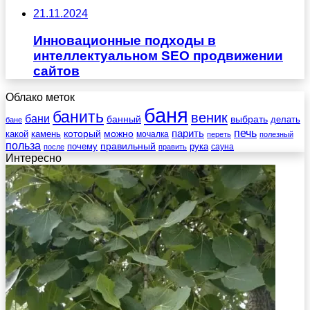
21.11.2024
Инновационные подходы в
интеллектуальном SEO продвижении
сайтов
Облако меток
баня
банить
веник
бани
выбрать
банный
делать
бане
печь
который
можно
парить
камень
какой
мочалка
переть
полезный
польза
правильный
почему
рука
сауна
после
править
Интересно