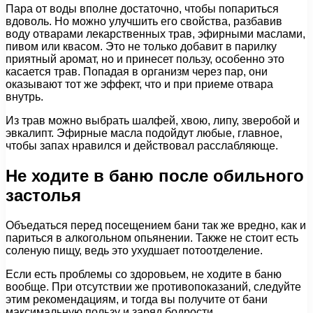
Пара от воды вполне достаточно, чтобы попариться
вдоволь. Но можно улучшить его свойства, разбавив
воду отварами лекарственных трав, эфирными маслами,
пивом или квасом. Это не только добавит в парилку
приятный аромат, но и принесет пользу, особенно это
касается трав. Попадая в организм через пар, они
оказывают тот же эффект, что и при приеме отвара
внутрь.
Из трав можно выбрать шалфей, хвою, липу, зверобой и
эвкалипт. Эфирные масла подойдут любые, главное,
чтобы запах нравился и действовал расслабляюще.
Не ходите в баню после обильного
застолья
Объедаться перед посещением бани так же вредно, как и
париться в алкогольном опьянении. Также не стоит есть
соленую пищу, ведь это ухудшает потоотделение.
Если есть проблемы со здоровьем, не ходите в баню
вообще. При отсутствии же противопоказаний, следуйте
этим рекомендациям, и тогда вы получите от бани
максимальную пользу и заряд бодрости.