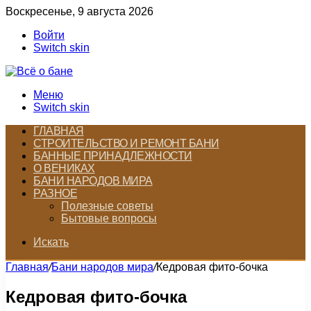
Воскресенье, 9 августа 2026
Войти
Switch skin
Меню
Switch skin
ГЛАВНАЯ
СТРОИТЕЛЬСТВО И РЕМОНТ БАНИ
БАННЫЕ ПРИНАДЛЕЖНОСТИ
О ВЕНИКАХ
БАНИ НАРОДОВ МИРА
РАЗНОЕ
Полезные советы
Бытовые вопросы
Искать
Главная
/
Бани народов мира
/
Кедровая фито-бочка
Кедровая фито-бочка