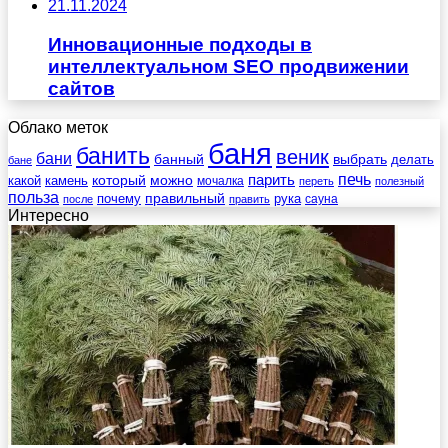
21.11.2024
Инновационные подходы в
интеллектуальном SEO продвижении
сайтов
Облако меток
баня
банить
веник
бани
выбрать
банный
делать
бане
печь
который
можно
парить
камень
какой
мочалка
переть
полезный
польза
правильный
почему
рука
сауна
после
править
Интересно