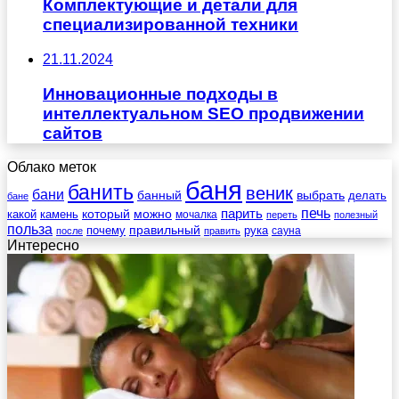
Комплектующие и детали для
специализированной техники
21.11.2024
Инновационные подходы в
интеллектуальном SEO продвижении
сайтов
Облако меток
баня
банить
веник
бани
выбрать
банный
делать
бане
печь
который
можно
парить
камень
какой
мочалка
переть
полезный
польза
правильный
почему
рука
сауна
после
править
Интересно